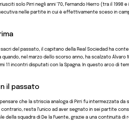
usciti solo Pirri negli anni '70, Fernando Hierro (tra il 1998 e
nsecutiva nelle partite in cui è effettivamente sceso in cam
prima
i sacri del passato, il capitano della Real Sociedad ha con
a quando, nel marzo dello scorso anno, ha scalzato Álvaro Mo
mi 11 incontri disputati con la Spagna. In questo arco di temp
on il passato
nsare che la striscia analoga di Pirri fu intermezzata da s
, al contrario, resta l'unico ad aver segnato in sei partite 
le della squadra di De la Fuente, grazie a una continuità di 