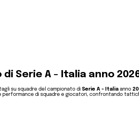
o di
Serie A
-
Italia
anno
202
ttagli su squadre del campionato di
Serie A
-
Italia
anno
20
lle performance di squadre e giocatori, confrontando tattic