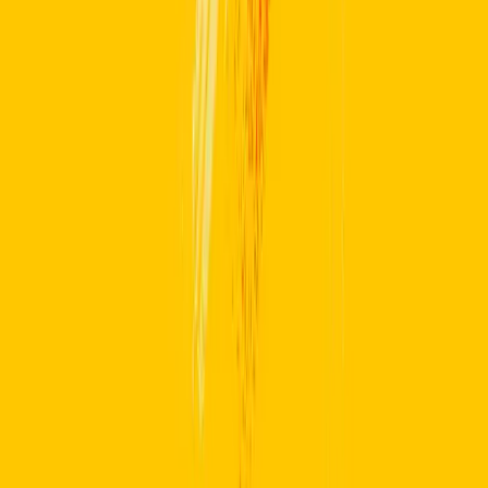
Ligue 1
Bundesliga
Pronostici
Serie A
UEFA Champions League Teams
UEFA Europa League Teams
Premier League
LaLiga
Ligue 1
Bundesliga
Statistiche
Squadre e classifica
Giornate
Marcatori
Note Legali
Privacy Policy
Cookie Policy
Note Legali