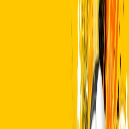
Europa League
Pronostico FCSB – Aberdeen: quote e
statistiche 28/08/2025 Europa League
Qualificazioni