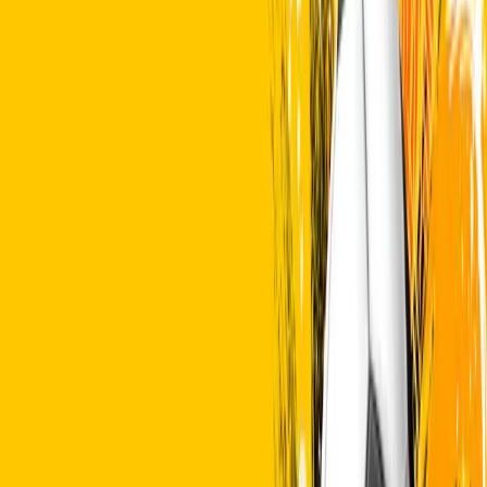
Arena Națională decisiva: in palio un posto nella fase a
gironi