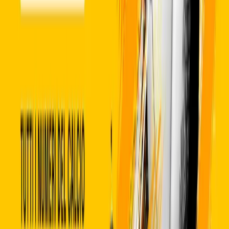
Europa League
Pronostico Shakhtar – Panathinaikos:
quote e statistiche 15/08/2025 Europa
League
Parità all’andata, ora si decide tutto a Cracovia per un
posto nei playoff