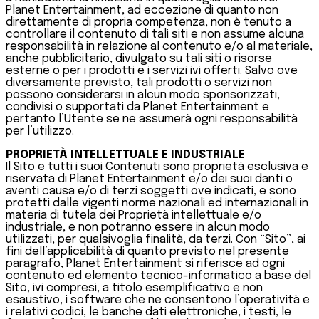
Planet Entertainment, ad eccezione di quanto non
direttamente di propria competenza, non è tenuto a
controllare il contenuto di tali siti e non assume alcuna
responsabilità in relazione al contenuto e/o al materiale,
anche pubblicitario, divulgato su tali siti o risorse
esterne o per i prodotti e i servizi ivi offerti. Salvo ove
diversamente previsto, tali prodotti o servizi non
possono considerarsi in alcun modo sponsorizzati,
condivisi o supportati da Planet Entertainment e
pertanto l’Utente se ne assumerà ogni responsabilità
per l’utilizzo.
PROPRIETÀ INTELLETTUALE E INDUSTRIALE
Il Sito e tutti i suoi Contenuti sono proprietà esclusiva e
riservata di Planet Entertainment e/o dei suoi danti o
aventi causa e/o di terzi soggetti ove indicati, e sono
protetti dalle vigenti norme nazionali ed internazionali in
materia di tutela dei Proprietà intellettuale e/o
industriale, e non potranno essere in alcun modo
utilizzati, per qualsivoglia finalità, da terzi. Con “Sito”, ai
fini dell’applicabilità di quanto previsto nel presente
paragrafo, Planet Entertainment si riferisce ad ogni
contenuto ed elemento tecnico-informatico a base del
Sito, ivi compresi, a titolo esemplificativo e non
esaustivo, i software che ne consentono l’operatività e
i relativi codici, le banche dati elettroniche, i testi, le