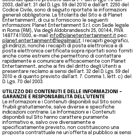
2003, dall’art. 31 del D. Lgs. 59 del 2010 e dall’art. 2250 del
Codice Civile, sono di seguito riportate le informazioni
generali obbligatorie. La titolarità del Sito è di Planet
Entertainment, di cui si forniscono le seguenti
informazioni: Planet Entertainment S.r.l. con Sede legale
in Roma (RM), Via degli Aldobrandeschi 25, 00144, P.IVA
14877411000, e-mail:
info@planetentertainment.it
pec:
planet.entertainment@legalmail.it
. I recapiti geografici,
gli indirizzi, nonché i recapiti di posta elettronica e di
posta elettronica certificata sopra riportati sono forniti
anche come estremi che permettono di contattare
rapidamente e comunicare efficacemente con Planet
Entertainment, anche ai fini del diritto degli Utenti a
presentare reclamo ai sensi dell’art. 32 del D. Lgs. 59 del
2010 e di quanto previsto dall’art. 7. Comma 1, lett. c) del
D. Lgs. 70 del 2003.
UTILIZZO DEI CONTENUTI E DELLE INFORMAZIONI –
GARANZIE E RESPONSABILITÀ DELL’UTENTE
Le informazioni e i Contenuti disponibili sul Sito sono
fruibili gratuitamente, salve diverse e specifiche
indicazioni contrarie. Le Informazioni e i Contenuti
disponibili sul Sito hanno carattere puramente
informativo e, salvo ove diversamente e
specificatamente previsto, non costituiscono una
proposta contrattuale né un’offerta al pubblico ai sensi