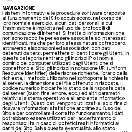
NAVIGAZIONE
I sistemi informativi e le procedure software preposte
al funzionamento del Sito acquisiscono, nel corso del
loro normale esercizio, alcuni dati personali la cui
trasmissione è implicita nell’uso dei protocolli di
comunicazione di Internet. Si tratta di informazioni che
non sono raccolte per essere associate ad interessati
identificati, ma che per loro stessa natura potrebbero,
attraverso elaborazioni ed associazioni con dati
detenuti da terzi, permettere di identificare gli Utenti. In
questa categoria rientrano gli indirizzi IP o i nomi a
dominio dei computer utilizzati dagli Utenti che si
connettono al Sito, gli indirizzi in notazione URI (Uniform
Resource Identifier) delle risorse richieste, l’orario della
richiesta, il metodo utilizzato nel sottoporre la richiesta
al server, la dimensione del file ottenuto in risposta, il
codice numerico indicante lo stato della risposta data
dal server (buon fine, errore, ecc.) ed altri parametri
relativi al sistema operativo e all’ambiente informatico
degli Utenti. Questi dati vengono utilizzati al solo fine di
ricavare informazioni statistiche anonime sull’uso del
Sito e per controllare il corretto funzionamento. I dati
potrebbero essere utilizzati per l’accertamento di
responsabilità in caso di ipotetici reati informatici ai
danni del Sito. Salva questa eventualità, allo stato