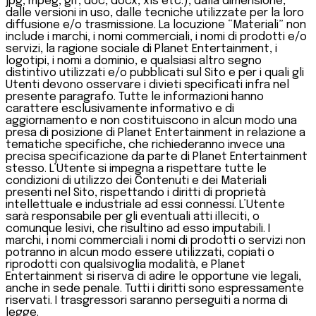
jpg, mpeg, gif, doc, docx, xls etc.), dalla dimensione,
dalle versioni in uso, dalle tecniche utilizzate per la loro
diffusione e/o trasmissione. La locuzione “Materiali” non
include i marchi, i nomi commerciali, i nomi di prodotti e/o
servizi, la ragione sociale di Planet Entertainment, i
logotipi, i nomi a dominio, e qualsiasi altro segno
distintivo utilizzati e/o pubblicati sul Sito e per i quali gli
Utenti devono osservare i divieti specificati infra nel
presente paragrafo. Tutte le informazioni hanno
carattere esclusivamente informativo e di
aggiornamento e non costituiscono in alcun modo una
presa di posizione di Planet Entertainment in relazione a
tematiche specifiche, che richiederanno invece una
precisa specificazione da parte di Planet Entertainment
stesso. L’Utente si impegna a rispettare tutte le
condizioni di utilizzo dei Contenuti e dei Materiali
presenti nel Sito, rispettando i diritti di proprietà
intellettuale e industriale ad essi connessi. L’Utente
sarà responsabile per gli eventuali atti illeciti, o
comunque lesivi, che risultino ad esso imputabili. I
marchi, i nomi commerciali i nomi di prodotti o servizi non
potranno in alcun modo essere utilizzati, copiati o
riprodotti con qualsivoglia modalità, e Planet
Entertainment si riserva di adire le opportune vie legali,
anche in sede penale. Tutti i diritti sono espressamente
riservati. I trasgressori saranno perseguiti a norma di
legge.