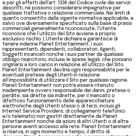
e per gli effetti dell’art. 1336 del Codice civile dei servizi
descritti, né possono considerarsi impegnative per
qualsiasi trattativa o relazione commerciale. Nei limiti di
quanto consentito dalla vigente normativa applicabile, e
salvo ove diversamente specificato sulla base di prassi
commerciali generalmente riconosciute, l’Utente
riconosce che l’utilizzo del Sito avviene a proprio
esclusivo rischio. L’Utente dichiara e garantisce di
tenere indenne Planet Entertainment, i suoi
rappresentanti, dipendenti, collaboratori, Agenti,
Soggetti incaricati nonché i suoi partner da qualsiasi
obbligo risarcitorio, incluse le spese legali, che possano
originarsi a loro carico in relazione all’utilizzo del Sito.
Planet Entertainment declina ogni responsabilità per le
eventuali pretese degli Utenti in relazione
all’impossibilità di utilizzare il Sito per qualsiasi ragione.
Planet Entertainment non potrà essere ritenuto
inadempiente ovvero responsabile dei danni, pretese o
perdite, sia dirette sia indirette, per il mancato o
difettoso funzionamento delle apparecchiature
elettroniche degli Utenti stessi o di terzi, inclusi gli
Internet Service Providers, di collegamenti telefonici
e/o telematici non gestiti direttamente da Planet
Entertainment nonché da azioni di altri Utenti o di altre
persone aventi accesso alla rete. Planet Entertainment
si riserva, in ogni momento e tempo, il diritto di