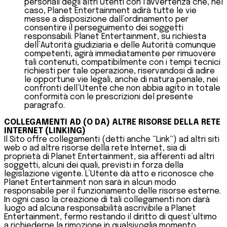
personali degli altri Utenti con l’avvertenza che, nel
caso, Planet Entertainment adirà tutte le vie
messe a disposizione dall’ordinamento per
consentire il perseguimento dei soggetti
responsabili. Planet Entertainment, su richiesta
dell’Autorità giudiziaria e delle Autorità comunque
competenti, agirà immediatamente per rimuovere
tali contenuti, compatibilmente con i tempi tecnici
richiesti per tale operazione, riservandosi di adire
le opportune vie legali, anche di natura penale, nei
confronti dell’Utente che non abbia agito in totale
conformità con le prescrizioni del presente
paragrafo.
COLLEGAMENTI AD (O DA) ALTRE RISORSE DELLA RETE
INTERNET (LINKING)
Il Sito offre collegamenti (detti anche “Link”) ad altri siti
web o ad altre risorse della rete Internet, sia di
proprietà di Planet Entertainment, sia afferenti ad altri
soggetti, alcuni dei quali, previsti in forza della
legislazione vigente. L’Utente dà atto e riconosce che
Planet Entertainment non sarà in alcun modo
responsabile per il funzionamento delle risorse esterne.
In ogni caso la creazione di tali collegamenti non darà
luogo ad alcuna responsabilità ascrivibile a Planet
Entertainment, fermo restando il diritto di quest’ultimo
a richiederne la rimozione in qualsivoglia momento.