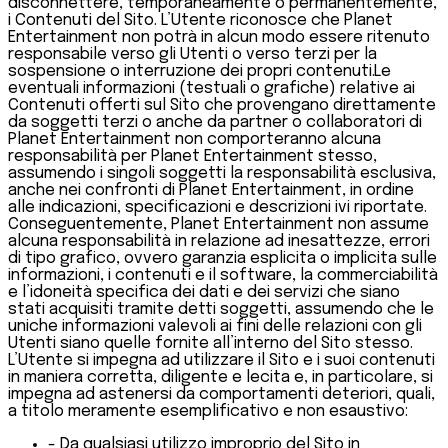
disconnettere, temporaneamente o permanentemente,
i Contenuti del Sito. L’Utente riconosce che Planet
Entertainment non potrà in alcun modo essere ritenuto
responsabile verso gli Utenti o verso terzi per la
sospensione o interruzione dei propri contenuti.Le
eventuali informazioni (testuali o grafiche) relative ai
Contenuti offerti sul Sito che provengano direttamente
da soggetti terzi o anche da partner o collaboratori di
Planet Entertainment non comporteranno alcuna
responsabilità per Planet Entertainment stesso,
assumendo i singoli soggetti la responsabilità esclusiva,
anche nei confronti di Planet Entertainment, in ordine
alle indicazioni, specificazioni e descrizioni ivi riportate.
Conseguentemente, Planet Entertainment non assume
alcuna responsabilità in relazione ad inesattezze, errori
di tipo grafico, ovvero garanzia esplicita o implicita sulle
informazioni, i contenuti e il software, la commerciabilità
e l’idoneità specifica dei dati e dei servizi che siano
stati acquisiti tramite detti soggetti, assumendo che le
uniche informazioni valevoli ai fini delle relazioni con gli
Utenti siano quelle fornite all’interno del Sito stesso.
L’Utente si impegna ad utilizzare il Sito e i suoi contenuti
in maniera corretta, diligente e lecita e, in particolare, si
impegna ad astenersi da comportamenti deteriori, quali,
a titolo meramente esemplificativo e non esaustivo:
- Da qualsiasi utilizzo improprio del Sito in