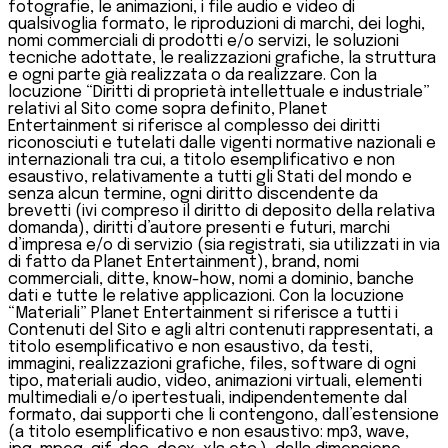
fotografie, le animazioni, i file audio e video di
qualsivoglia formato, le riproduzioni di marchi, dei loghi,
nomi commerciali di prodotti e/o servizi, le soluzioni
tecniche adottate, le realizzazioni grafiche, la struttura
e ogni parte già realizzata o da realizzare. Con la
locuzione “Diritti di proprietà intellettuale e industriale”
relativi al Sito come sopra definito, Planet
Entertainment si riferisce al complesso dei diritti
riconosciuti e tutelati dalle vigenti normative nazionali e
internazionali tra cui, a titolo esemplificativo e non
esaustivo, relativamente a tutti gli Stati del mondo e
senza alcun termine, ogni diritto discendente da
brevetti (ivi compreso il diritto di deposito della relativa
domanda), diritti d’autore presenti e futuri, marchi
d’impresa e/o di servizio (sia registrati, sia utilizzati in via
di fatto da Planet Entertainment), brand, nomi
commerciali, ditte, know-how, nomi a dominio, banche
dati e tutte le relative applicazioni. Con la locuzione
“Materiali” Planet Entertainment si riferisce a tutti i
Contenuti del Sito e agli altri contenuti rappresentati, a
titolo esemplificativo e non esaustivo, da testi,
immagini, realizzazioni grafiche, files, software di ogni
tipo, materiali audio, video, animazioni virtuali, elementi
multimediali e/o ipertestuali, indipendentemente dal
formato, dai supporti che li contengono, dall’estensione
(a titolo esemplificativo e non esaustivo: mp3, wave,