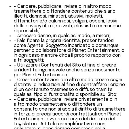
- Caricare, pubblicare, inviare o in altro modo
trasmettere o diffondere contenuti che siano
illeciti, dannosi, minatori, abusivi, molesti,
diffamatori e/o calunniosi, volgari, osceni, lesivi
della privacy altrui, razzisti, classisti o comunque
reprensibili;
- Arrecare danno, in qualsiasi modo, a minori;
- Falsificare la propria identità, presentandosi
come Agente, Soggetto incaricato o comunque
partner o collaboratore di Planet Entertainment, o
in ogni caso mentire circa il proprio rapporto con
altri soggetti;
- Utilizzare i Contenuti del Sito al fine di creare
un’identità ingannevole anche senza nocumento
per Planet Entertainment;
- Creare intestazioni o in altro modo creare segni
distintivi o indicazioni al fine di contraffare l’origine
di un contenuto trasmesso o diffuso tramite
qualsiasi tipo di funzionalità disponibile sul Sito;
- Caricare, pubblicare, inviare privatamente o in
altro modo trasmettere o diffondere un
contenuto che non si abbia il diritto di trasmettere
in forza di precisi accordi contrattuali con Planet
Entertainment ovvero in forza del dettato del
Legislatore. A titolo esemplificativo e non
esaustivo, si considerano comprese nella