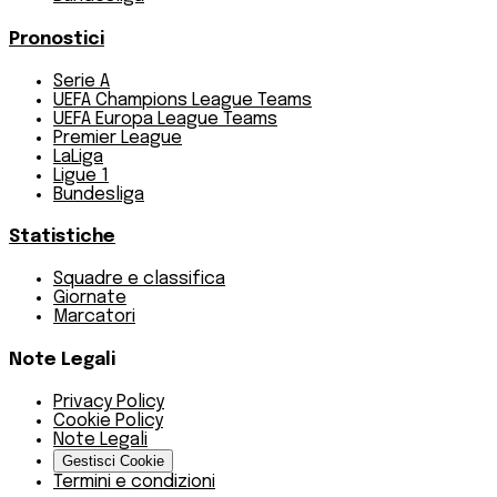
Pronostici
Serie A
UEFA Champions League Teams
UEFA Europa League Teams
Premier League
LaLiga
Ligue 1
Bundesliga
Statistiche
Squadre e classifica
Giornate
Marcatori
Note Legali
Privacy Policy
Cookie Policy
Note Legali
Gestisci Cookie
Termini e condizioni