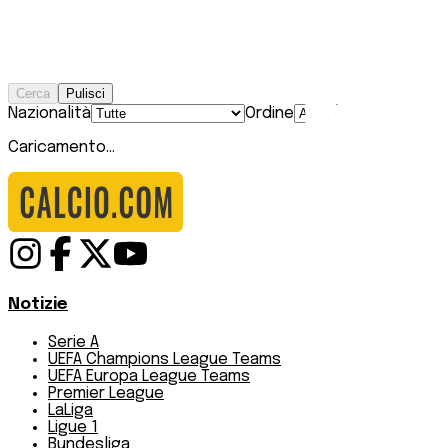
Cerca
Pulisci
Nazionalità
Ordine
Caricamento…
Notizie
Serie A
UEFA Champions League Teams
UEFA Europa League Teams
Premier League
LaLiga
Ligue 1
Bundesliga