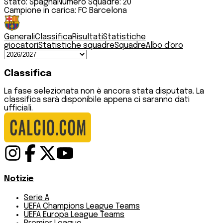
Stato:
Spagna
Numero Squadre:
20
Campione in carica:
FC Barcelona
Generali
Classifica
Risultati
Statistiche
giocatori
Statistiche squadre
Squadre
Albo d'oro
Classifica
La fase selezionata non è ancora stata disputata. La
classifica sarà disponibile appena ci saranno dati
ufficiali.
Notizie
Serie A
UEFA Champions League Teams
UEFA Europa League Teams