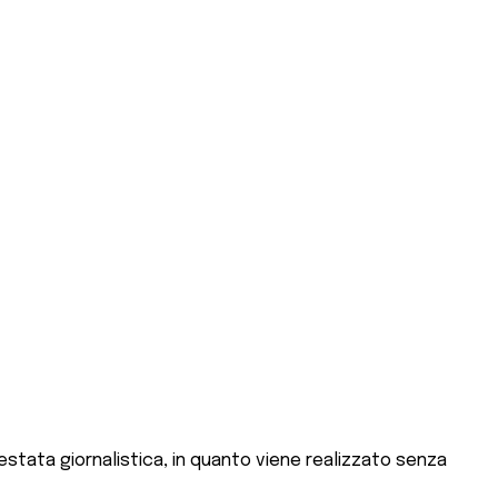
stata giornalistica, in quanto viene realizzato senza