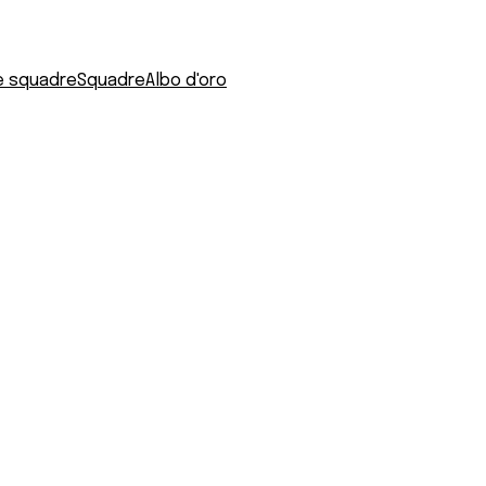
e squadre
Squadre
Albo d'oro