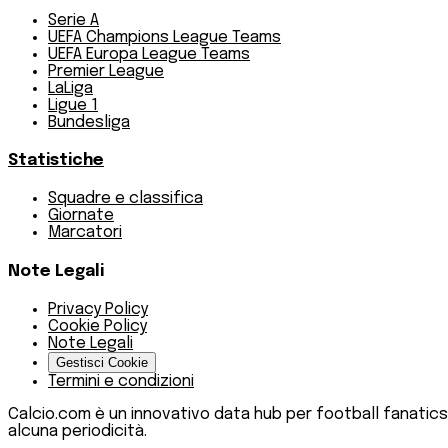
Serie A
UEFA Champions League Teams
UEFA Europa League Teams
Premier League
LaLiga
Ligue 1
Bundesliga
Statistiche
Squadre e classifica
Giornate
Marcatori
Note Legali
Privacy Policy
Cookie Policy
Note Legali
Gestisci Cookie
Termini e condizioni
Calcio.com è un innovativo data hub per football fanatics
alcuna periodicità.